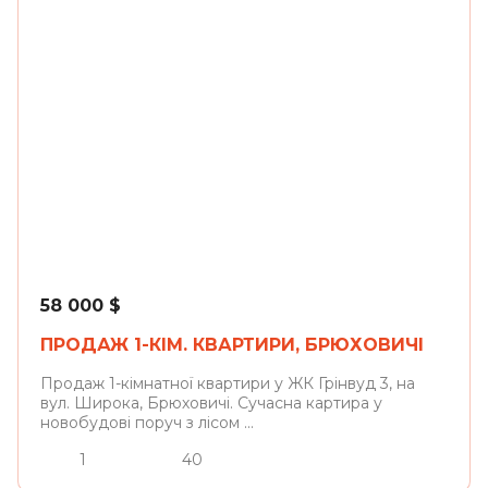
Брюховичі
58 000
$
ПРОДАЖ 1-КІМ. КВАРТИРИ, БРЮХОВИЧІ
Продаж 1-кімнатної квартири у ЖК Грінвуд 3, на
вул. Широка, Брюховичі. Сучасна картира у
новобудові поруч з лісом ...
1
40