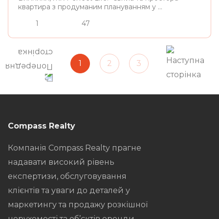
квартира з продуманим плануванням у ...
1
47
1
2
3
Compass Realty
Компанія Compass Realty прагне
надавати високий рівень
експертизи, обслуговування
клієнтів та уваги до деталей у
маркетингу та продажу розкішної
нерухомості та об’єктів оренди.