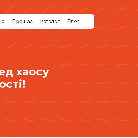
на
Про нас
Каталог
Блог
ед хаосу
сті!