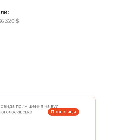
ли:
66 320
$
Пропозиція