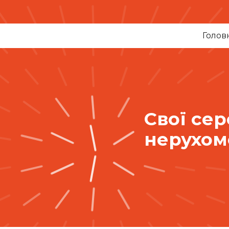
Голов
Свої сер
нерухомо