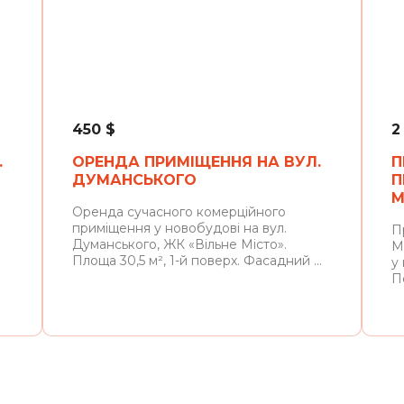
Львів
450
$
2
.
ОРЕНДА ПРИМІЩЕННЯ НА ВУЛ.
П
ДУМАНСЬКОГО
П
М
Оренда сучасного комерційного
приміщення у новобудові на вул.
П
Думанського, ЖК «Вільне Місто».
М
Площа 30,5 м², 1-й поверх. Фасадний ...
у
По