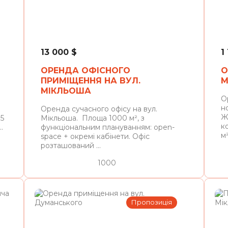
Львів
13 000
$
1
ОРЕНДА ОФІСНОГО
О
ПРИМІЩЕННЯ НА ВУЛ.
М
МІКЛЬОША
О
н
Оренда сучасного офісу на вул.
Ж
 5
Мікльоша. Площа 1000 м², з
к
.
функціональним плануванням: open-
м².
space + окремі кабінети. Офіс
розташований ...
1000
Пропозиція