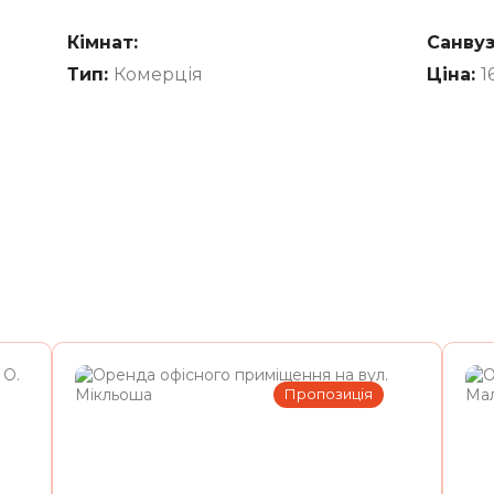
Кімнат:
Санвуз
Тип:
Комерція
Ціна:
1
Пропозиція