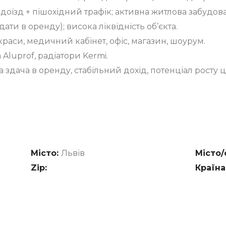
доїзд + пішохідний трафік; активна житлова забудова 
ати в оренду); висока ліквідність об’єкта.
краси, медичний кабінет, офіс, магазин, шоурум.
 Aluprof, радіатори Kermi.
 здача в оренду, стабільний дохід, потенціал росту ц
Місто:
Львів
Місто/
Zip:
Країна