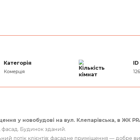
Категорія
ID
Комерція
12
ння у новобудові на вул. Клепарівська, в ЖК PR
, фасад. Будинок зданий.
льний потік клієнтів; фасадне приміщення — добре ви