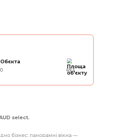
 Обєкта
60
69.3
AUD select.
дно бізнес; панорамні вікна —