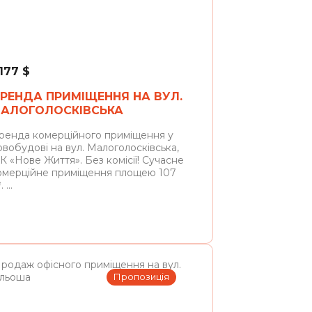
Львів
 177
$
РЕНДА ПРИМІЩЕННЯ НА ВУЛ.
АЛОГОЛОСКІВСЬКА
ренда комерційного приміщення у
овобудові на вул. Малоголосківська,
К «Нове Життя». Без комісії! Сучасне
омерційне приміщення площею 107
 ...
Пропозиція