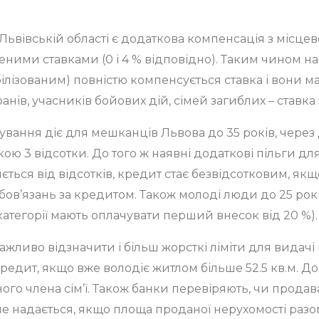
 Львівській області є додаткова компенсація з місце
женими ставками (0 і 4 % відповідно). Таким чином н
білізованим) повністю компенсується ставка і вони м
нів, учасників бойових дій, сімей загиблих – ставка з
вання діє для мешканців Львова до 35 років, через
кою 3 відсотки. До того ж наявні додаткові пільги для
яється від відсотків, кредит стає безвідсотковим, як
зобов’язань за кредитом. Також молоді люди до 25 р
і категорії мають оплачувати перший внесок від 20 %).
ажливо відзначити і більш жорсткі ліміти для видачі
кредит, якщо вже володіє житлом більше 52.5 кв.м. До
ного члена сім’ї. Також банки перевіряють, чи прод
т не надається, якщо площа проданої нерухомості ра