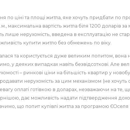
ня по ціні та площі житла, яке хочуть придбати по 
кв.м., максимальна вартість житла біля 1200 доларів за 
ь лише нерухомість, введена в експлуатацію не старш
ожливість купити житло без обмежень по віку.
лася та користується дуже великим попитом, вона н
мо, у деяких випадках навіть безвідсоткові. Але вел
ухомості – ринкові ціни на більшість квартир у новоб
продавати нерухомість за цим механізмом (не хочуть 
агу оплаті готівкою в доларах, незважаючи на те, що
ярнішою, дає можливість надати підтвердження доход
но бачимо, що попит купівлі житла за програмою ЄОсе