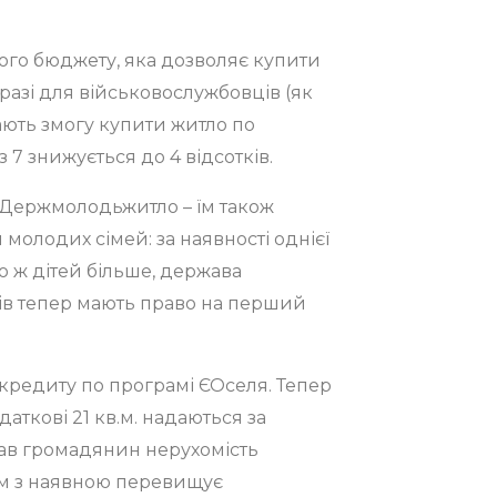
вого бюджету, яка дозволяє купити
аразі для військовослужбовців (як
ають змогу купити житло по
 7 знижується до 4 відсотків.
 Держмолодьжитло – їм також
 молодих сімей: за наявності однієї
що ж дітей більше, держава
оків тепер мають право на перший
 кредиту по програмі ЄОселя. Тепер
даткові 21 кв.м. надаються за
авав громадянин нерухомість
зом з наявною перевищує