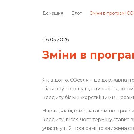
Домашня
Блог
Зміни в програмі Є
08.05.2026
Зміни в програ
Як відомо, ЄОселя – це державна п
пільгову іпотеку під низькі відсотк
кредиту більш жорсткішими, насамп
Наразі, як відомо, загалом по програ
кредиту, після чого терміну ставка з
участь у цій програмі, то знижена 