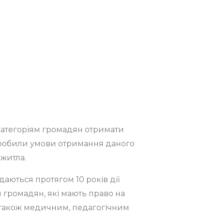
категоріям громадян отримати
кі зробили умови отримання даного
житла.
адаються протягом 10 років дії
ій громадян, які мають право на
 а також медичним, педагогічним