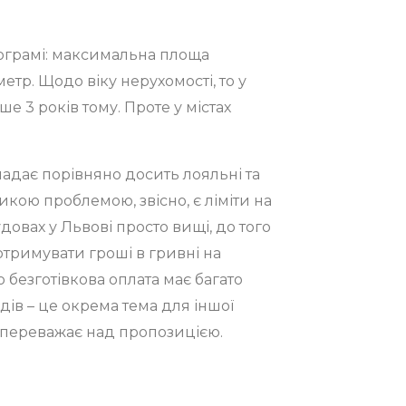
програмі: максимальна площа
метр. Щодо віку нерухомості, то у
е 3 років тому. Проте у містах
адає порівняно досить лояльні та
икою проблемою, звісно, є ліміти на
удовах у Львові просто вищі, до того
отримувати гроші в гривні на
 безготівкова оплата має багато
ів – це окрема тема для іншої
ля переважає над пропозицією.