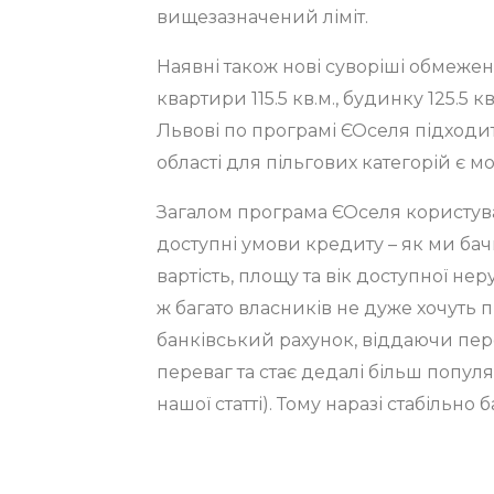
вищезазначений ліміт.
Наявні також нові суворіші обмежен
квартири 115.5 кв.м., будинку 125.5 
Львові по програмі ЄОселя підходит
області для пільгових категорій є м
Загалом програма ЄОселя користува
доступні умови кредиту – як ми бачи
вартість, площу та вік доступної нер
ж багато власників не дуже хочуть 
банківський рахунок, віддаючи перев
переваг та стає дедалі більш попул
нашої статті). Тому наразі стабіль