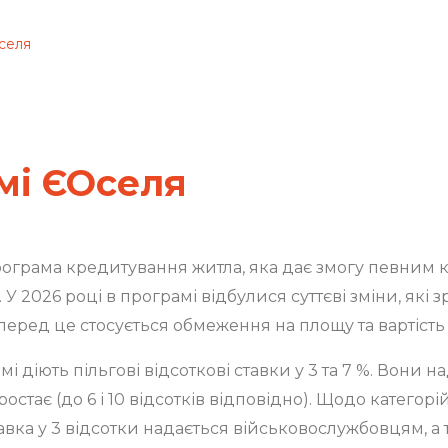
Оселя
мі ЄОселя
рограма кредитування житла, яка дає змогу певним 
и. У 2026 році в програмі відбулися суттєві зміни, я
еред це стосується обмеження на площу та вартість 
мі діють пільгові відсоткові ставки у 3 та 7 %. Вони н
ростає (до 6 і 10 відсотків відповідно). Щодо категор
ставка у 3 відсотки надається військовослужбовцям,