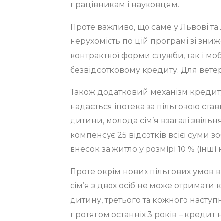
працівникам і науковцям.
Проте важливо, що саме у Львові та
нерухомість по цій програмі зі зни
контрактної форми служби, так і мо
безвідсотковому кредиту. Для ветера
Також додатковий механізм кредиту
надається іпотека за пільговою став
дитини, молода сім’я взагалі звільн
компенсує 25 відсотків всієї суми 
внесок за житло у розмірі 10 % (інш
Проте окрім нових пільгових умов в
сім’я з двох осіб не може отримати 
дитину, третього та кожного наступ
протягом останніх 3 років – креди